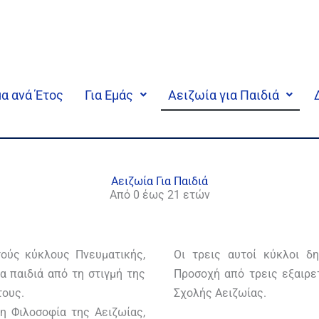
α ανά Έτος
Για Εμάς
Αειζωία για Παιδιά
Αειζωία Για Παιδιά
Από 0 έως 21 ετών
τούς κύκλους Πνευματικής,
Οι τρεις αυτοί κύκλοι δ
α παιδιά από τη στιγμή της
Προσοχή από τρεις εξαιρε
τους.
Σχολής Αειζωίας.
τη Φιλοσοφία της Αειζωίας,