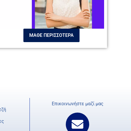
ΜΑΘΕ ΠΕΡΙΣΣΟΤΕΡΑ
Επικοινωνήστε μαζί μας
E
τζή
n
ες